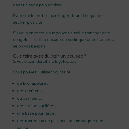
dans un sac à pain en tissu.
Évitez de le mettre au réfrigérateur : il risque de
sécher plus vite.
S’il vous en reste, vous pouvez aussi le trancher et le
congeler. Il suffira ensuite de sortir quelques tranches
selon vos besoins.
Que faire avec du pain un peu sec ?
Si votre pain durcit, ne le jetez pas.
Vous pouvez l’utiliser pour faire :
de la chapelure ;
des croûtons ;
du pain perdu ;
des tartines grillées ;
une base pour farce ;
des morceaux de pain pour accompagner une
soupe.