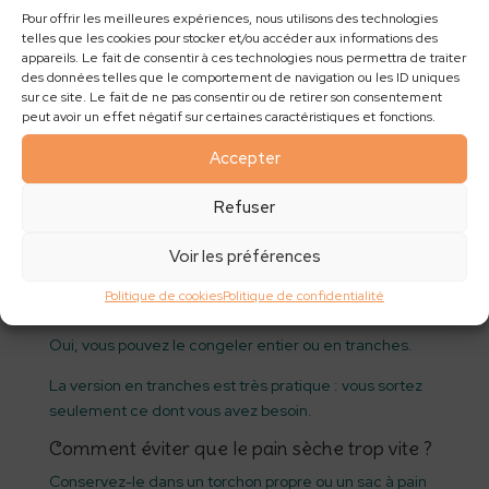
le temps de repos était trop court ;
Pour offrir les meilleures expériences, nous utilisons des technologies
la pâte était trop sèche.
telles que les cookies pour stocker et/ou accéder aux informations des
appareils. Le fait de consentir à ces technologies nous permettra de traiter
des données telles que le comportement de navigation ou les ID uniques
Essayez de laisser lever la pâte dans un endroit tiède,
sur ce site. Le fait de ne pas consentir ou de retirer son consentement
à l’abri des courants d’air.
peut avoir un effet négatif sur certaines caractéristiques et fonctions.
Pourquoi la pâte est-elle collante ?
Accepter
C’est normal.
Refuser
Cette recette est une recette de pain sans pétrissage,
avec une pâte assez hydratée. Elle n’a pas besoin
Voir les préférences
d’être travaillée comme une pâte à pain classique.
Politique de cookies
Politique de confidentialité
Peut-on congeler ce pain ?
Oui, vous pouvez le congeler entier ou en tranches.
La version en tranches est très pratique : vous sortez
seulement ce dont vous avez besoin.
Comment éviter que le pain sèche trop vite ?
Conservez-le dans un torchon propre ou un sac à pain