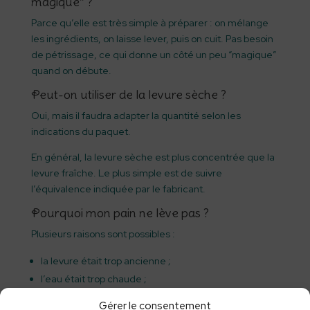
magique” ?
Parce qu’elle est très simple à préparer : on mélange
les ingrédients, on laisse lever, puis on cuit. Pas besoin
de pétrissage, ce qui donne un côté un peu “magique”
quand on débute.
Peut-on utiliser de la levure sèche ?
Oui, mais il faudra adapter la quantité selon les
indications du paquet.
En général, la levure sèche est plus concentrée que la
levure fraîche. Le plus simple est de suivre
l’équivalence indiquée par le fabricant.
Pourquoi mon pain ne lève pas ?
Plusieurs raisons sont possibles :
la levure était trop ancienne ;
l’eau était trop chaude ;
la pièce était trop froide ;
Gérer le consentement