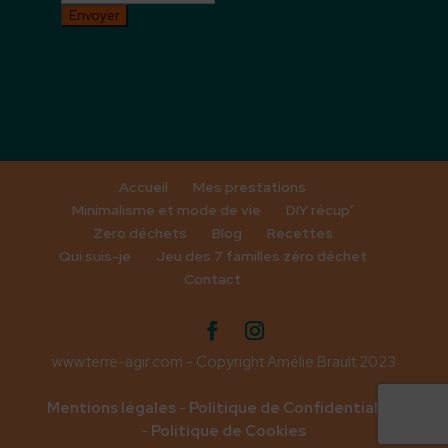
Envoyer
Accueil
Mes prestations
Minimalisme et mode de vie
DIY récup’
Zero déchets
Blog
Recettes
Qui suis-je
Jeu des 7 familles zéro déchet
Contact
www.terre-agir.com - Copyright Amélie Brault 2023
Mentions légales
-
Politique de Confidentialité
-
Politique de Cookies