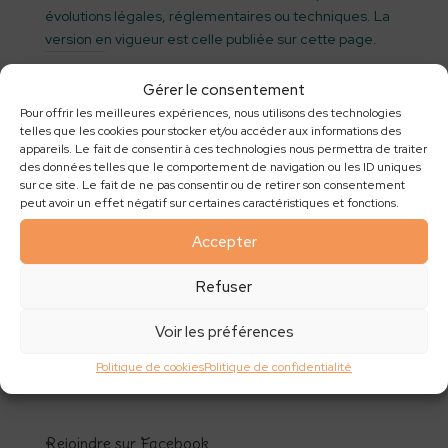
évolutions légales, réglementaires ou techniques. La
version en vigueur est celle publiée sur cette page.
J’aime ça :
Gérer le consentement
Pour offrir les meilleures expériences, nous utilisons des technologies
telles que les cookies pour stocker et/ou accéder aux informations des
appareils. Le fait de consentir à ces technologies nous permettra de traiter
des données telles que le comportement de navigation ou les ID uniques
Inscription à la Newsletter
sur ce site. Le fait de ne pas consentir ou de retirer son consentement
peut avoir un effet négatif sur certaines caractéristiques et fonctions.
Nom
(obligatoire)
Accepter
E-mail
(obligatoire)
Refuser
En envoyant vos informations, vous nous autorisez
Voir les préférences
à vous envoyer des e-mails. Vous pouvez vous
désabonner à tout moment.
Politique de cookies
Politique de confidentialité
Abonnez-vous
Rejoindre sur Facebook