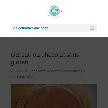
Sélectionner une page
Gâteau au chocolat sans
gluten
23 Fév 2017
|
desserts
,
Recettes sans gluten
|
0
commentaires