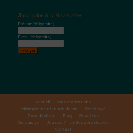
Inscription à la Newsletter
Prénom
(obligatoire)
E-mail
(obligatoire)
Envoyer
Accueil
Mes prestations
Minimalisme et mode de vie
DIY récup’
Zero déchets
Blog
Recettes
Qui suis-je
Jeu des 7 familles zéro déchet
Contact