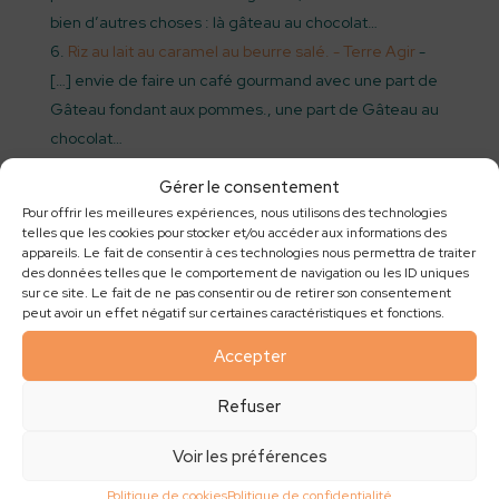
bien d’autres choses : là gâteau au chocolat…
Riz au lait au caramel au beurre salé. - Terre Agir
-
[…] envie de faire un café gourmand avec une part de
Gâteau fondant aux pommes., une part de Gâteau au
chocolat…
Gérer le consentement
Laisser un commentaire
Pour offrir les meilleures expériences, nous utilisons des technologies
telles que les cookies pour stocker et/ou accéder aux informations des
appareils. Le fait de consentir à ces technologies nous permettra de traiter
des données telles que le comportement de navigation ou les ID uniques
sur ce site. Le fait de ne pas consentir ou de retirer son consentement
peut avoir un effet négatif sur certaines caractéristiques et fonctions.
Accepter
Refuser
Voir les préférences
Politique de cookies
Politique de confidentialité