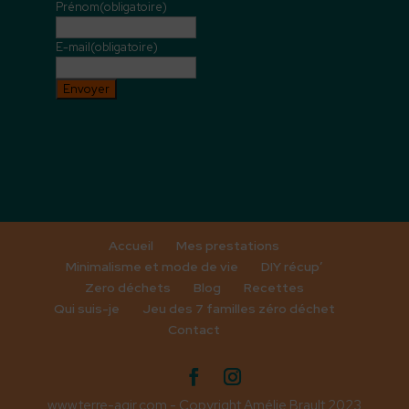
Prénom
(obligatoire)
E-mail
(obligatoire)
Envoyer
Accueil
Mes prestations
Minimalisme et mode de vie
DIY récup’
Zero déchets
Blog
Recettes
Qui suis-je
Jeu des 7 familles zéro déchet
Contact
www.terre-agir.com - Copyright Amélie Brault 2023