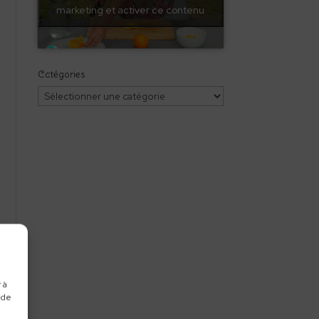
marketing et activer ce contenu
Catégories
Catégories
 à
 de