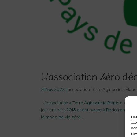
L’association Zéro dé
21 Nov 2022
|
association Terre Agir pour la Plan
L’association « Terre Agir pour la Planète » dev
jour en mars 2018 et est basée à Redon en Bretag
le mode de vie zéro...
Pou
coo
ces
nav