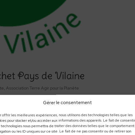
chet Pays de Vilaine
ète
,
Association Terre Agir pour la Planète
enue ensuite l’association Zéro déchet Pays de Vilaine a vu le
Gérer le consentement
ne. J’en suis la présidente. Elle a pour objectif de promouvoir
r offrir les meilleures expériences, nous utilisons des technologies telles que les
kies pour stocker et/ou accéder aux informations des appareils. Le fait de consentir
 technologies nous permettra de traiter des données telles que le comportement
igation ou les ID uniques sur ce site. Le fait de ne pas consentir ou de retirer son