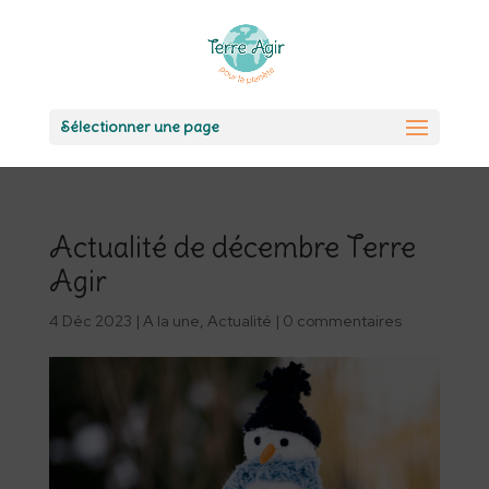
Sélectionner une page
Actualité de décembre Terre
Agir
4 Déc 2023
|
A la une
,
Actualité
|
0 commentaires