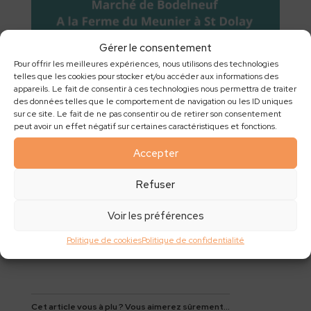
Gérer le consentement
Pour offrir les meilleures expériences, nous utilisons des technologies
Vous voulez organiser un atelier dans votre entreprise,
telles que les cookies pour stocker et/ou accéder aux informations des
votre établissement scolaire ou médiathèque ?
appareils. Le fait de consentir à ces technologies nous permettra de traiter
des données telles que le comportement de navigation ou les ID uniques
Contactez-moi au 06 98 10 23 76 ou par mail
sur ce site. Le fait de ne pas consentir ou de retirer son consentement
terreagirpourlaplanete@gmail.com
peut avoir un effet négatif sur certaines caractéristiques et fonctions.
Cet article vous plaît? N’hésitez pas à le partager et
Accepter
abonnez-vous à mon blog pour recevoir mes nouveaux
articles ou bien suivez
ma page Facebook
en cliquant sur
Refuser
j’aime
Voir les préférences
J’aime ça :
Politique de cookies
Politique de confidentialité
Cet article vous à plu ? Vous aimerez sûrement...