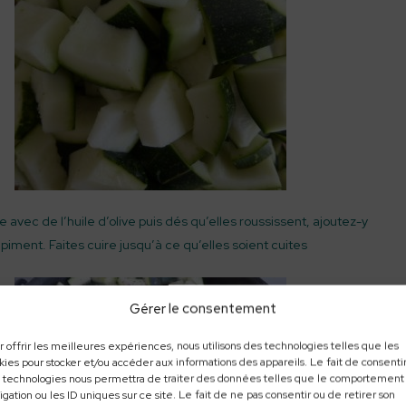
avec de l’huile d’olive puis dés qu’elles roussissent, ajoutez-y
piment. Faites cuire jusqu’à ce qu’elles soient cuites
Gérer le consentement
r offrir les meilleures expériences, nous utilisons des technologies telles que les
kies pour stocker et/ou accéder aux informations des appareils. Le fait de consentir
 technologies nous permettra de traiter des données telles que le comportement
igation ou les ID uniques sur ce site. Le fait de ne pas consentir ou de retirer son