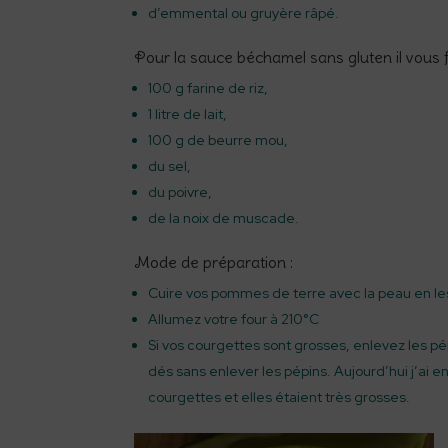
d’emmental ou gruyère râpé.
Pour la sauce béchamel sans gluten il vous f
100 g farine de riz,
1 litre de lait,
100 g de beurre mou,
du sel,
du poivre,
de la noix de muscade.
Mode de préparation :
Cuire vos pommes de terre avec la peau en le
Allumez votre four à 210°C
Si vos courgettes sont grosses, enlevez les p
dés sans enlever les pépins. Aujourd’hui j’ai 
courgettes et elles étaient très grosses.