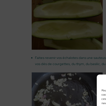
Faites revenir vos échalotes dans une sauteuse 
vos dés de courgettes, du thym, du basilic, du 
Pou
coo
ces
nav