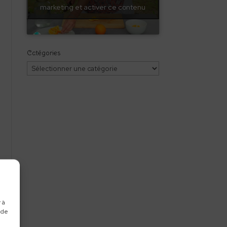
marketing et activer ce contenu
Catégories
Catégories
 à
 de