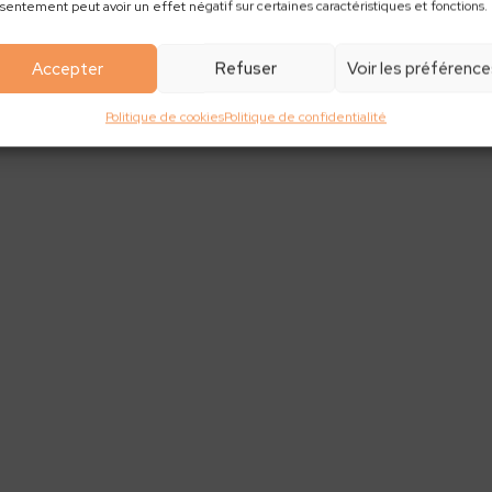
sentement peut avoir un effet négatif sur certaines caractéristiques et fonctions.
Accepter
Refuser
Voir les préférenc
Politique de cookies
Politique de confidentialité
es de terre coupées en carrés.