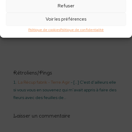
Refuser
Voir les préférences
Famille pique nique :
les légumes crus de
Politique de cookies
Politique de confidentialité
saison
Rétroliens/Pings
La Récup fabrik - Terre Agir
- […] C’est d’ailleurs elle
si vous vous en souvenez qui m’avait appris à faire des
fleurs avec des feuilles de…
Laisser un commentaire