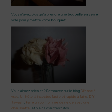
Vous n’avez plus qu’à prendre une
bouteille en verre
vide pour y mettre votre
bouquet.
Vous aimez bricoler ? Retrouvez sur le blog
DIY sac à
vrac
,
Un hôtel à insectes facile et rapide à faire
,
DIY
Tawashi
,
Faire un bonhomme de neige avec une
chaussette
, et pleins d’autres tutos