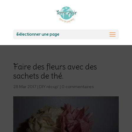
Sélectionner une page
Faire des fleurs avec des
sachets de thé.
28 Mar 2017
|
DIY récup'
|
0 commentaires