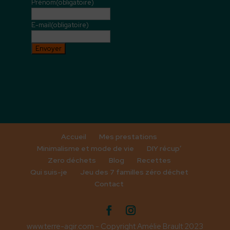
Prénom
(obligatoire)
E-mail
(obligatoire)
Envoyer
Accueil
Mes prestations
Minimalisme et mode de vie
DIY récup’
Zero déchets
Blog
Recettes
Qui suis-je
Jeu des 7 familles zéro déchet
Contact
www.terre-agir.com - Copyright Amélie Brault 2023