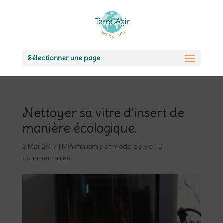
Sélectionner une page
Nettoyer sa vitre d’insert de
manière écologique.
2 Mar 2017
|
Minimalisme et mode de vie
|
3
commentaires