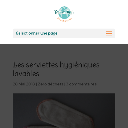
Sélectionner une page
Les serviettes hygiéniques
lavables
28 Mai 2018
|
Zero déchets
|
3 commentaires