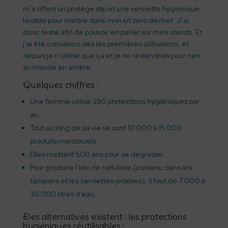
m’a offert un protège slip et une serviette hygiénique
lavable pour mettre dans mon kit zéro déchet. J’ai
donc testé afin de pouvoir en parler sur mes stands. Et
j’ai été convaincu des les premières utilisations, et
depuis je n’utilise que ça et je ne reviendrais pour rien
au monde en arrière.
Quelques chiffres :
Une femme utilise 290 protections hygiéniques par
an.
Tout au long de sa vie se sont 10 000 à 15 000
produits menstruels.
Elles mettent 500 ans pour se dégrader.
Pour produire 1 kilo de cellulose (contenu dans les
tampons et les serviettes jetables), il faut de 7 000 à
30 000 litres d’eau.
Des alternatives existent : les protections
hygiéniques réutilisables :