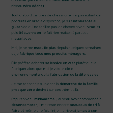
niveau
zéro déchet.
Tout d’abord car près de chez moi je n’ai pas autant de
produits en vrac
à disposition, je suis
intolérante au
gluten
ce qui ne facilite pas les choses niveau
vrac
, et
puis
Béa Johnson
ne fait rien maison à part ses
maquillages.
Moi, je ne me
maquille plus
depuis quelques semaines
et je
fabrique tous mes produits ménagers.
Elle préfère acheter
sa lessive en vrac
plutôt que la
fabriquer alors que moi je vois le
côté
environnemental
de la
fabrication de la dite lessive.
Je me reconnais plus dans la
démarche de la famille
presque zéro déchet
sur ces thèmes là.
Et puis niveau
minimalisme
, j’ai beau avoir commencé à
désencombrer
, il me reste encore
beaucoup de tri à
faire
et même une fois fini je n’arriverai
jamais à son