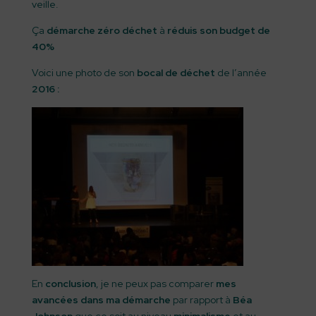
veille.
Ça
démarche zéro déchet
à
réduis son budget de
40%
Voici une photo de son
bocal de déchet
de l’année
2016 :
En
conclusion
, je ne peux pas comparer
mes
avancées dans ma démarche
par rapport à
Béa
Johnson
que ce soit au niveau
minimalisme
et au