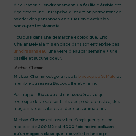
d’éducation à l
’environnement. La feuille d’érable
est
également une
Entreprise d’Insertion
permettant de
salarier des
personnes en situation d’exclusion
socio-professionnelle.
Toujours dans une démarche écologique, Eric
Challan Belval
a mis en place dans son entreprise des
urinoirs sans eau
. une verre d’eau par semaine + une
pastille et aucune odeur.
Mickael Chemin :
Mickael Chemin
est gérant de la
biocoop de St Malo,
et
membre du réseau
Biocoop
Ille et Vilaine.
Pour rappel,
Biocoop
est une
coopérative
qui
regroupe des représentants des producteurs bio, des
magasins, des salariés et des consommateurs.
Mickael Chemin
est assez fier d’expliquer que son
magasin de
300 M2
est
4000 fois moins polluant
qu’un magasin classique
: nouvelle technologie