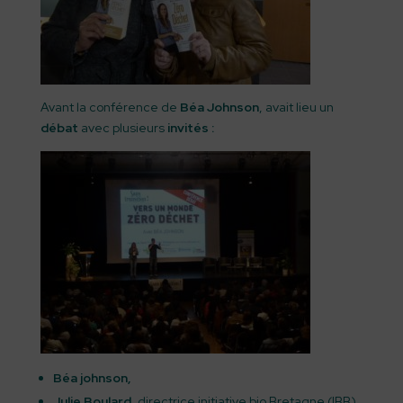
Avant la conférence de
Béa Johnson
, avait lieu un
débat
avec plusieurs
invités :
Béa johnson,
Julie Boulard
, directrice initiative bio Bretagne (IBB),