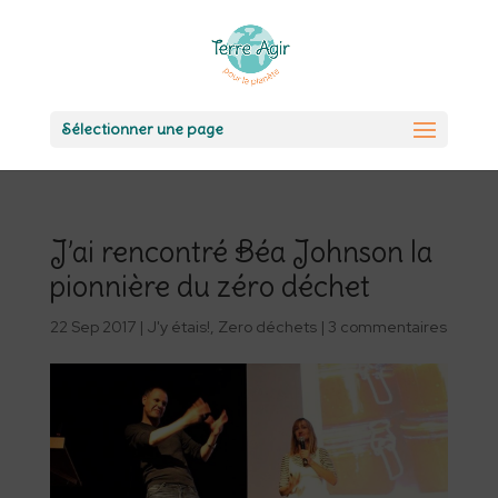
Sélectionner une page
J’ai rencontré Béa Johnson la
pionnière du zéro déchet
22 Sep 2017
|
J'y étais!
,
Zero déchets
|
3 commentaires