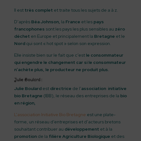
Il est
très complet
et traite tous les sujets de a à z.
D’après
Béa Johnson,
la
France
et les
pays
francophones
sont les pays les plus sensibles au
zéro
déchet
en Europe et principalement la
Bretagne
et le
Nord
qui sont « hot spot » selon son expression.
Elle insiste bien sur le fait que c’est
le consommateur
qui engendre le changement car si le consommateur
n’achète plus, le producteur ne produit plus.
Julie Boulard :
Julie Boulard
est
directrice
de l’
association initiative
bio Bretagne
(IBB), le réseau des entreprises de la
bio
en région,
L’association Initiative Bio Bretagne
est une plate-
forme, un réseau d’entreprises et d’acteurs bretons
souhaitant contribuer au
développement
et à la
promotion
de la
filière Agriculture Biologique
et des