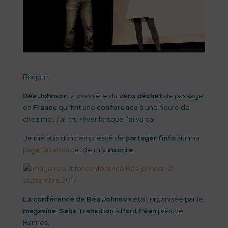
Bonjour,
Béa Johnson
la pionnière du
zéro déchet
de passage
en
France
qui fait une
conférence
à une heure de
chez moi, j’ai cru rêver lorsque j’ai vu ça.
Je me suis donc empressé de
partager l’info
sur ma
page facebook
et de m’y
inscrire.
La conférence de Béa Johnson
était organisée par le
magasine Sans Transition
à
Pont Péan
près de
Rennes.