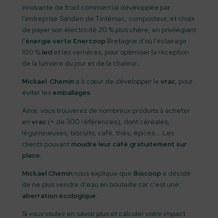
innovante de froid commercial développée par
l’entreprise Sanden de Tinténiac, composteur, et choix
de payer son électricité 20 % plus chère, en privilégiant
l’
énergie verte Enercoop
Bretagne d’où l’éclairage
100 %
led
et les verrières, pour optimiser la réception
de la lumière du jour et de la chaleur…
Mickael Chemin
a à cœur de développer le
vrac,
pour
éviter les
emballages
.
Ainsi, vous trouverez de nombreux produits à acheter
en
vrac
(+ de 300 références), dont céréales,
légumineuses, biscuits, café, thés, épices…. Les
clients pouvant
moudre leur café gratuitement sur
place.
Mickael Chemin
nous explique que
Biocoop
a décidé
de ne plus vendre d’eau en bouteille car c’est une
aberration écologique.
Si vous voulez en savoir plus et calculer votre impact