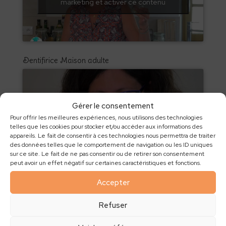
marketing et activer ce contenu
Dentifirice Maison adulte
Gérer le consentement
Cliquez pour accepter les cookies
Pour offrir les meilleures expériences, nous utilisons des technologies
marketing et activer ce contenu
telles que les cookies pour stocker et/ou accéder aux informations des
appareils. Le fait de consentir à ces technologies nous permettra de traiter
des données telles que le comportement de navigation ou les ID uniques
sur ce site. Le fait de ne pas consentir ou de retirer son consentement
peut avoir un effet négatif sur certaines caractéristiques et fonctions.
Tawashis
Accepter
Refuser