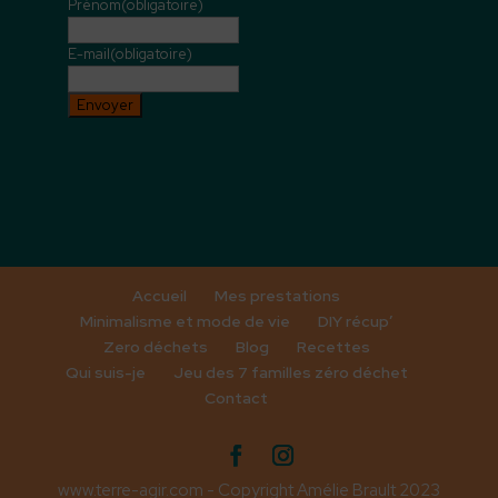
Prénom
(obligatoire)
E-mail
(obligatoire)
Envoyer
Accueil
Mes prestations
Minimalisme et mode de vie
DIY récup’
Zero déchets
Blog
Recettes
Qui suis-je
Jeu des 7 familles zéro déchet
Contact
www.terre-agir.com - Copyright Amélie Brault 2023