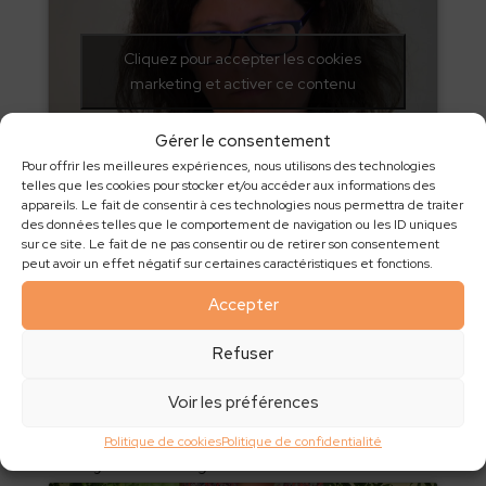
Cliquez pour accepter les cookies
marketing et activer ce contenu
Gérer le consentement
Pour offrir les meilleures expériences, nous utilisons des technologies
telles que les cookies pour stocker et/ou accéder aux informations des
appareils. Le fait de consentir à ces technologies nous permettra de traiter
Tawashis
des données telles que le comportement de navigation ou les ID uniques
sur ce site. Le fait de ne pas consentir ou de retirer son consentement
peut avoir un effet négatif sur certaines caractéristiques et fonctions.
Accepter
Cliquez pour accepter les cookies
marketing et activer ce contenu
Refuser
Voir les préférences
Politique de cookies
Politique de confidentialité
Nettoyant multi-usage