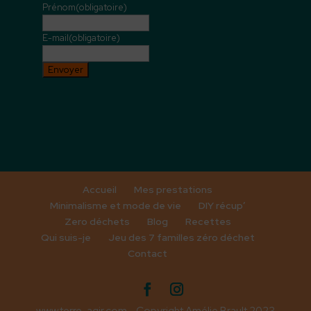
Prénom
(obligatoire)
E-mail
(obligatoire)
Envoyer
Accueil
Mes prestations
Minimalisme et mode de vie
DIY récup’
Zero déchets
Blog
Recettes
Qui suis-je
Jeu des 7 familles zéro déchet
Contact
www.terre-agir.com - Copyright Amélie Brault 2023