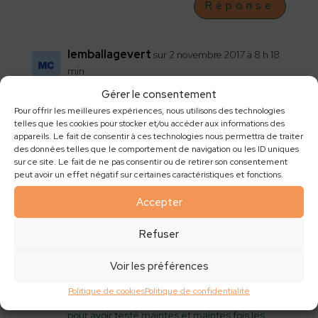
Réponse
lemballagevert
sur 2 novembre 2017 à 8 h 18
min
Bonjour,
Gérer le consentement
Pour offrir les meilleures expériences, nous utilisons des technologies
Certes la réutilisation des contenants c’est
telles que les cookies pour stocker et/ou accéder aux informations des
l’avenir. Mais on a passé des années à
appareils. Le fait de consentir à ces technologies nous permettra de traiter
des données telles que le comportement de navigation ou les ID uniques
convaincre les consommateurs de ne plus
sur ce site. Le fait de ne pas consentir ou de retirer son consentement
boire dans des contenants 100% plastique mais
peut avoir un effet négatif sur certaines caractéristiques et fonctions.
plutôt dans du carton. Le résultat est que la
majorité des gobelets (je pense) sont
Accepter
maintenant en carton… Les consommateurs
sont donc habitués au carton.
Refuser
Personnellement, je préfère boire ma boisson
Voir les préférences
dans un contenant en carton avec un peu de
plastique plutôt que dans un contenant 100%
Politique de cookies
Politique de confidentialité
plastique (végétal ou non, eco cup, etc). Car
pour avoir testé maintes et maintes fois les