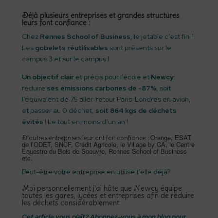
Déjà plusieurs entreprises et grandes structures
leurs font confiance :
Chez
Rennes School of Business
, le jetable c’est fini !
Les
gobelets réutilisables
sont présents sur le
campus 3 et sur le campus 1.
Un objectif clair
et précis pour l’école et
Newcy
:
réduire
ses émissions carbones de -87%
, soit
l’équivalent de 75 aller-retour Paris-Londres en avion,
et passer au 0 déchet,
s
oit 864 kgs de déchets
évités
! Le tout en moins d’un an !
Orange, ESAT
D’autres entreprises leur ont fait confiance :
de l’ODET, SNCF, Crédit Agricole, le Village by CA, le Centre
Équestre du Bois de Soeuvre, Rennes School of Business
etc.
Peut-être votre entreprise en utilise t’elle déjà?
Moi personnellement j’ai hâte que Newcy équipe
toutes les gares, lycées et entreprises afin de réduire
les déchets considérablement.
Cet article vous plaît? Abonnez-vous à mon blog pour