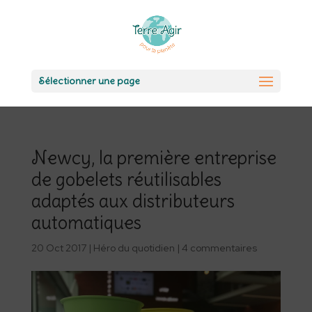
Sélectionner une page
Newcy, la première entreprise
de gobelets réutilisables
adaptés aux distributeurs
automatiques
20 Oct 2017
|
Héro du quotidien
|
4 commentaires