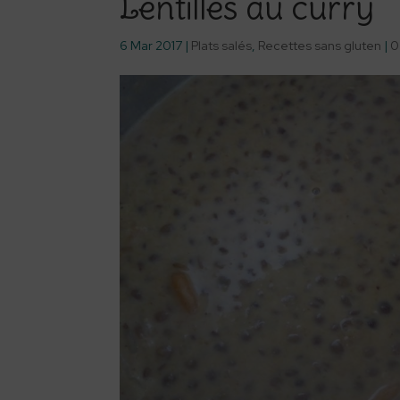
Lentilles au curry
6 Mar 2017
|
Plats salés
,
Recettes sans gluten
|
0