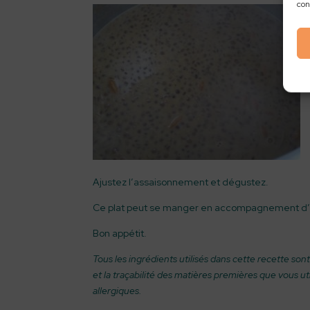
con
Ajustez l’assaisonnement et dégustez.
Ce plat peut se manger en accompagnement d’u
Bon appétit.
Tous les ingrédients utilisés dans cette recette sont
et la traçabilité des matières premières que vous ut
allergiques.