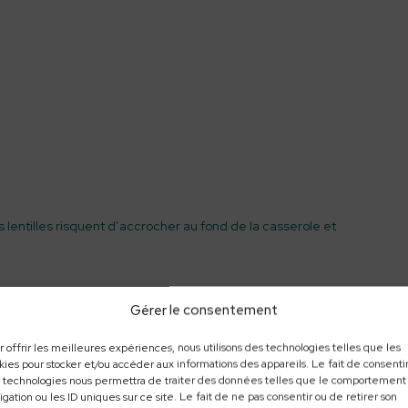
les lentilles risquent d’accrocher au fond de la casserole et
Gérer le consentement
ient être cuites, mais goûtez tout de même les carottes car
r offrir les meilleures expériences, nous utilisons des technologies telles que les
kies pour stocker et/ou accéder aux informations des appareils. Le fait de consentir
, ajoutez-y une briquette de crème de coco ainsi que du curry et
 technologies nous permettra de traiter des données telles que le comportement
igation ou les ID uniques sur ce site. Le fait de ne pas consentir ou de retirer son