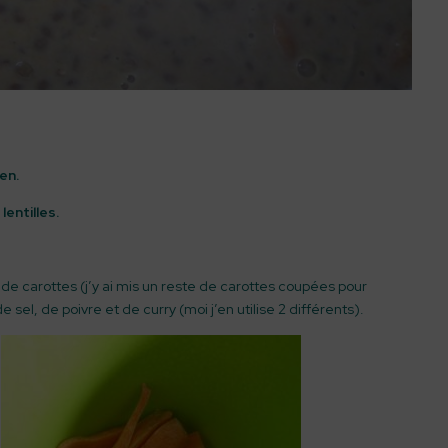
en.
s
lentilles.
de carottes (j’y ai mis un reste de carottes coupées pour
sel, de poivre et de curry (moi j’en utilise 2 différents).