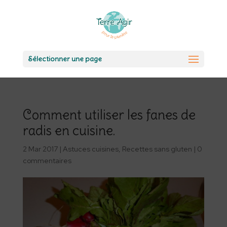
Sélectionner une page
Comment utiliser les fanes de
radis en cuisine.
2 Mar 2017
|
Astuces cuisines
,
Recettes sans gluten
|
0
commentaires