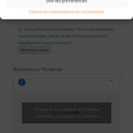
Voir les préférences
Nom
(obligatoire)
Politique de cookies
Politique de confidentialité
E-mail
(obligatoire)
En envoyant vos informations, vous nous autorisez
à vous envoyer des e-mails. Vous pouvez vous
désabonner à tout moment.
Abonnez-vous
Rejoindre sur Facebook
Cliquez pour accepter les cookies
Terre Agir
marketing et activer ce contenu