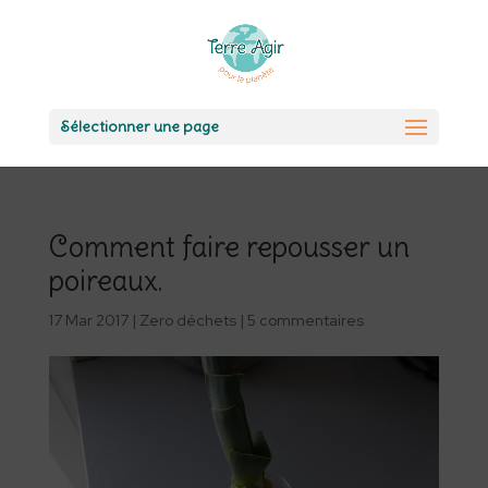
Sélectionner une page
Comment faire repousser un
poireaux.
17 Mar 2017
|
Zero déchets
|
5 commentaires