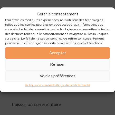
Nath
sur 3 avril 2017 à 19 h 44 min
Gérer le consentement
Alors ce poireau? Vous avez pu le consommer?
Pour offrir les meilleures expériences, nous utilisons des technologies
telles que les cookies pour stocker et/ou accéder aux informations des
appareils. Le fait de consentir à ces technologies nous permettra de traiter
Réponse
des données telles que le comportement de navigation ou les ID uniques
sur ce site. Le fait de ne pas consentir ou de retirer son consentement
peut avoir un effet négatif sur certaines caractéristiques et fonctions.
Amélie Brault
sur 3 avril 2017 à 19 h 47 min
Accepter
Bonsoir, non, malheureusement je l’avais
mis sur la terrasse dans de la terre et nous
Refuser
l’avons oublié. Il y a eu une gelée et il est
mort.
Voir les préférences
Réponse
Politique de cookies
Politique de confidentialité
Laisser un commentaire