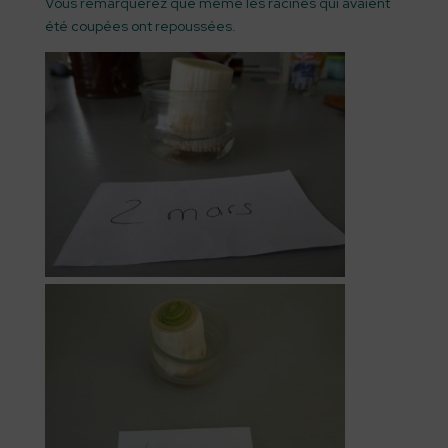
Vous remarquerez que même les racines qui avaient
été coupées ont repoussées.