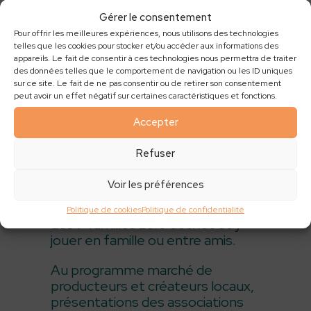
Gérer le consentement
Pour offrir les meilleures expériences, nous utilisons des technologies
telles que les cookies pour stocker et/ou accéder aux informations des
appareils. Le fait de consentir à ces technologies nous permettra de traiter
des données telles que le comportement de navigation ou les ID uniques
sur ce site. Le fait de ne pas consentir ou de retirer son consentement
peut avoir un effet négatif sur certaines caractéristiques et fonctions.
Accepter
Le dimanche 28 avril, retrouvez-
Refuser
moi à St Gravé pour leur 2ème
édition de Les Folies 2 St Gravé.
Voir les préférences
Vous pourrez y découvrir le jeu
Politique de cookies
Politique de confidentialité
des 7 familles zéro déchet et y
jouer en famille ou entre amis.
Au programme marché de
producteurs et créateurs locaux,
présentations des associations