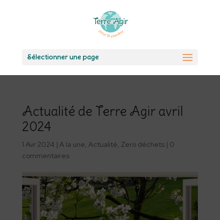
Sélectionner une page
Actualité de Terre Agir avril
2024
1 Avr 2024
|
A la une
,
Actualité
,
Zero déchets
|
0
commentaires