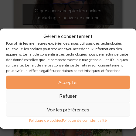
Cliquez pour accepter les cookies
marketing et activer ce contenu
Gérer le consentement
Pour offrir les meilleures expériences, nous utilisons des technologies
telles que les cookies pour stocker et/ou accéder aux informations des
Tawashis
appareils. Le fait de consentir à ces technologies nous permettra de traiter
des données telles que le comportement de navigation ou les ID uniques
sur ce site. Le fait de ne pas consentir ou de retirer son consentement
peut avoir un effet négatif sur certaines caractéristiques et fonctions.
Cliquez pour accepter les cookies
Accepter
marketing et activer ce contenu
Refuser
Voir les préférences
Politique de cookies
Politique de confidentialité
Nettoyant multi-usage