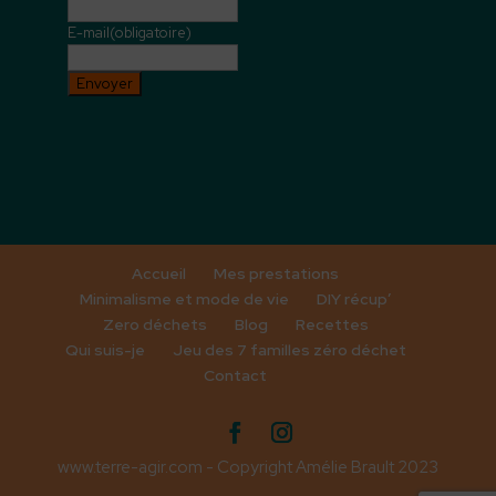
E-mail
(obligatoire)
Envoyer
Accueil
Mes prestations
Minimalisme et mode de vie
DIY récup’
Zero déchets
Blog
Recettes
Qui suis-je
Jeu des 7 familles zéro déchet
Contact
www.terre-agir.com - Copyright Amélie Brault 2023