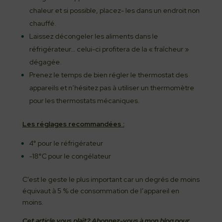
chaleur et si possible, placez- les dans un endroit non
chauffé.
Laissez décongeler les aliments dans le
réfrigérateur… celui-ci profitera de la « fraîcheur »
dégagée.
Prenez le temps de bien régler le thermostat des
appareils et n’hésitez pas à utiliser un thermomètre
pour les thermostats mécaniques.
Les réglages recommandées :
4° pour le réfrigérateur
-18°C pour le congélateur
C’est le geste le plus important car un degrés de moins
équivaut à 5 % de consommation de l’appareil en
moins.
Cet article vous plaît? Abonnez-vous à mon blog pour