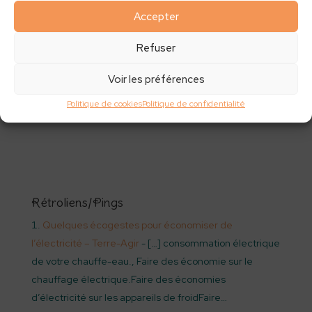
Accepter
Refuser
Faire des économies
Voir les préférences
d’électricité sur la
consommation du lave
Politique de cookies
Politique de confidentialité
vaisselle.
Rétroliens/Pings
Quelques écogestes pour économiser de
l’électricité – Terre-Agir
- […] consommation électrique
de votre chauffe-eau., Faire des économie sur le
chauffage électrique.Faire des économies
d’électricité sur les appareils de froidFaire…