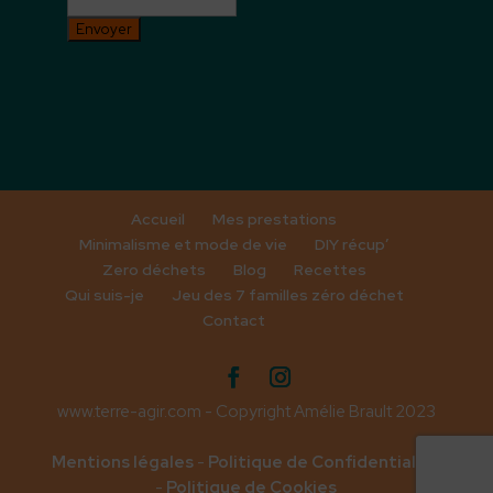
Envoyer
Accueil
Mes prestations
Minimalisme et mode de vie
DIY récup’
Zero déchets
Blog
Recettes
Qui suis-je
Jeu des 7 familles zéro déchet
Contact
www.terre-agir.com - Copyright Amélie Brault 2023
Mentions légales
-
Politique de Confidentialité
-
Politique de Cookies