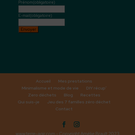
Prénom
(obligatoire)
E-mail
(obligatoire)
Envoyer
Accueil
Mes prestations
Minimalisme et mode de vie
DIY récup’
Zero déchets
Blog
Recettes
Qui suis-je
Jeu des 7 familles zéro déchet
Contact
www.terre-agir.com - Copyright Amélie Brault 2023