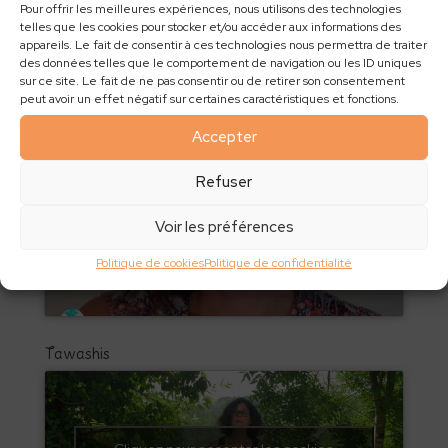
marketing et activer ce contenu
Pour offrir les meilleures expériences, nous utilisons des technologies
telles que les cookies pour stocker et/ou accéder aux informations des
appareils. Le fait de consentir à ces technologies nous permettra de traiter
des données telles que le comportement de navigation ou les ID uniques
sur ce site. Le fait de ne pas consentir ou de retirer son consentement
peut avoir un effet négatif sur certaines caractéristiques et fonctions.
Dentifirice Maison adulte
Accepter
Refuser
Cliquez pour accepter les cookies
Voir les préférences
marketing et activer ce contenu
Politique de cookies
Politique de confidentialité
Tawashis